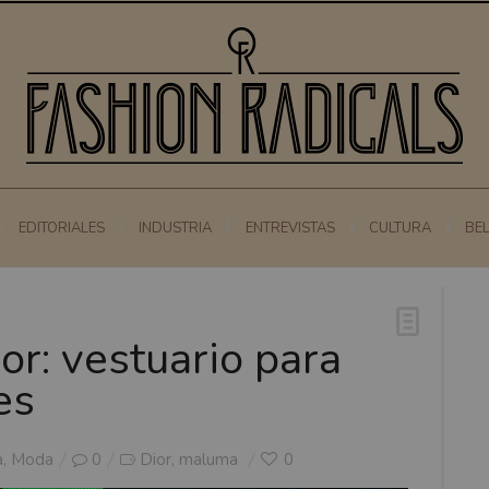
EDITORIALES
INDUSTRIA
ENTREVISTAS
CULTURA
BE
: vestuario para
es
a
,
Moda
0
Dior
maluma
0
,