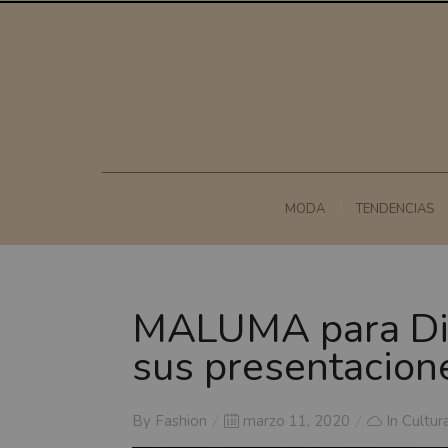
MODA
TENDENCIAS
MALUMA para Dior
sus presentacion
Posted
By
Fashion
marzo 11, 2020
In
Cultur
on