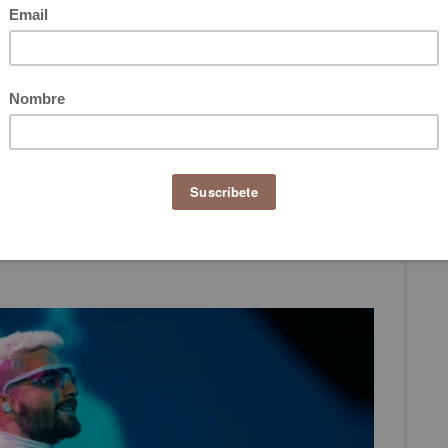
rediente de moda parisino de la mano de Kim Jones, el
s de Dior, quien ha creado para la super estrella latina
erano 2020, la cual tiene colaboración con el artista
o se ve Maluma en Dior.
 singular de Maluma que ya es una sensación musical en
r