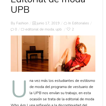
UPB
Posted
By
Fashion
junio 17, 2019
In
Editoriales
on
0
editorial de moda
upb
2
,
U
na vez más los estudiantes de estilismo
de moda del programa de vestuario de
la UPB nos envían su trabajo, en esta
ocasión se trata de la editorial de moda
Who Am I, una reflexión a la discontinuidad del