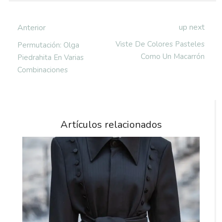
up next
Anterior
Viste De Colores Pasteles
Permutación: Olga
Como Un Macarrón
Piedrahita En Varias
Combinaciones
Artículos relacionados