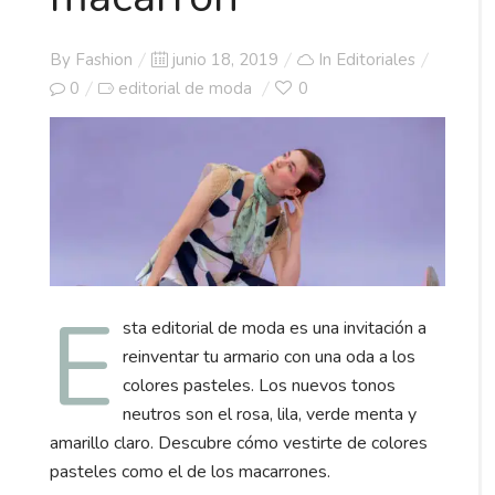
Posted
By
Fashion
junio 18, 2019
In
Editoriales
on
0
editorial de moda
0
E
sta editorial de moda es una invitación a
reinventar tu armario con una oda a los
colores pasteles. Los nuevos tonos
neutros son el rosa, lila, verde menta y
amarillo claro. Descubre cómo vestirte de colores
pasteles como el de los macarrones.