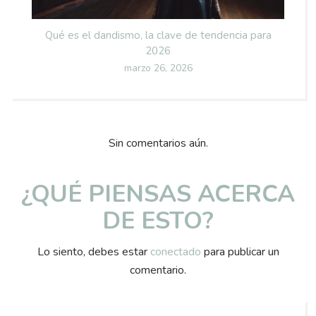
Qué es el dandismo, la clave de tendencia para
2026
Posted
marzo 26, 2026
on
Sin comentarios aún.
¿QUÉ PIENSAS ACERCA
DE ESTO?
Lo siento, debes estar
conectado
para publicar un
comentario.