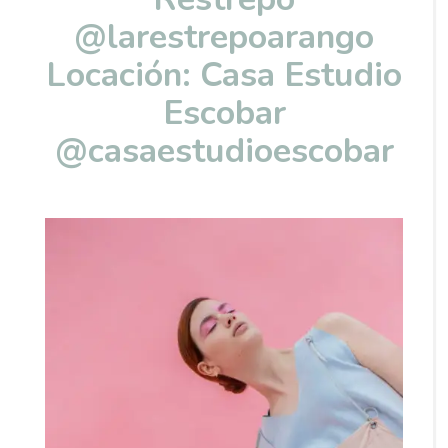
@larestrepoarango
Locación: Casa Estudio
Escobar
@casaestudioescobar