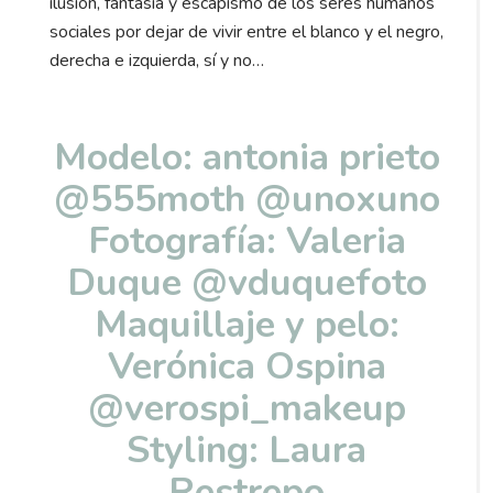
ilusión, fantasía y escapismo de los seres humanos
sociales por dejar de vivir entre el blanco y el negro,
derecha e izquierda, sí y no…
Modelo: antonia prieto
@555moth @unoxuno
Fotografía: Valeria
Duque @vduquefoto
Maquillaje y pelo:
Verónica Ospina
@verospi_makeup
Styling: Laura
Restrepo