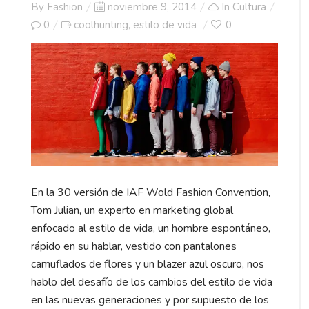
Posted
By
Fashion
noviembre 9, 2014
In
Cultura
on
0
coolhunting
estilo de vida
0
,
En la 30 versión de IAF Wold Fashion Convention,
Tom Julian, un experto en marketing global
enfocado al estilo de vida, un hombre espontáneo,
rápido en su hablar, vestido con pantalones
camuflados de flores y un blazer azul oscuro, nos
hablo del desafío de los cambios del estilo de vida
en las nuevas generaciones y por supuesto de los