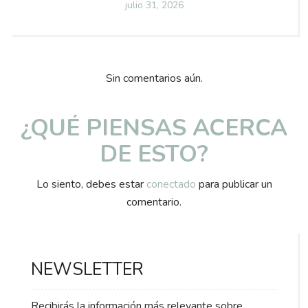
Posted
julio 31, 2026
on
Sin comentarios aún.
¿QUÉ PIENSAS ACERCA
DE ESTO?
Lo siento, debes estar
conectado
para publicar un
comentario.
NEWSLETTER
Recibirás la información más relevante sobre