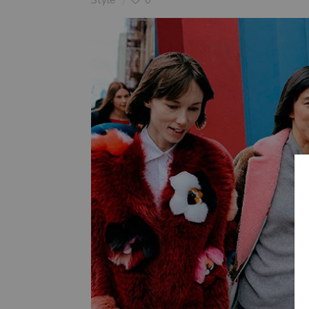
Style
0