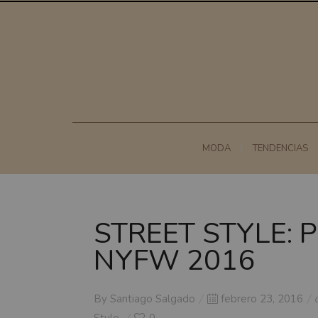
MODA
TENDENCIAS
STREET STYLE: Po
NYFW 2016
Posted
By
Santiago Salgado
febrero 23, 2016
on