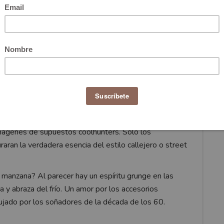
 la moda de Nueva York, NYFW 2016 y empezó la
quí les mostramos algunos de nuestros looks de
style sigue siendo referente para detectar no solo
guardia en el universo de la moda. Y es que los caza
pecialmente cuando las redes sociales inundaron las
imágenes de supuestos coolhunters. Solo los
aran la verdadera esencia del estilo callejero o street
manzana? Al parecer hay un espíritu grunge en las
a y abraza del frío. Un amor por los accesorios
jado por los soñadores de la década de los 60.