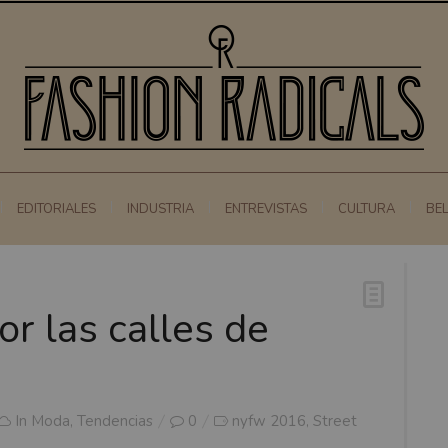
EDITORIALES
INDUSTRIA
ENTREVISTAS
CULTURA
BE
r las calles de
In
Moda
,
Tendencias
0
nyfw 2016
Street
,