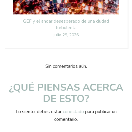
GEF y el andar desesperado de una ciudad
turbulenta
Posted
julio 29, 2026
on
Sin comentarios aún.
¿QUÉ PIENSAS ACERCA
DE ESTO?
Lo siento, debes estar
conectado
para publicar un
comentario.