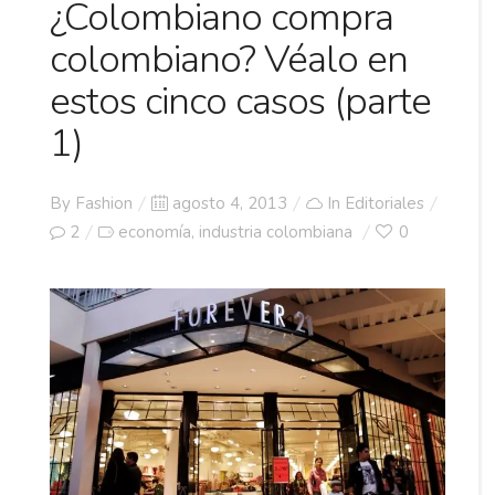
¿Colombiano compra
colombiano? Véalo en
estos cinco casos (parte
1)
Posted
By
Fashion
agosto 4, 2013
In
Editoriales
on
2
economía
industria colombiana
0
,