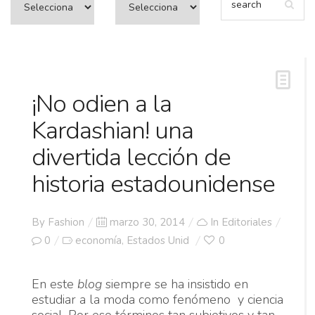
¡No odien a la
Kardashian! una
divertida lección de
historia estadounidense
Posted
By
Fashion
marzo 30, 2014
In
Editoriales
on
0
economía
Estados Unid
0
,
En este
blog
siempre se ha insistido en
estudiar a la moda como fenómeno y ciencia