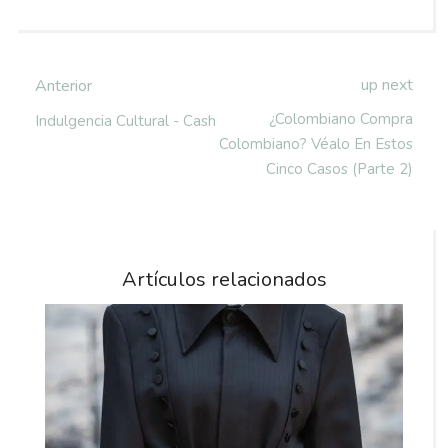
up next
Anterior
¿Colombiano Compra
Indulgencia Cultural - Cash
Colombiano? Véalo En Estos
Cinco Casos (parte 2)
Artículos relacionados