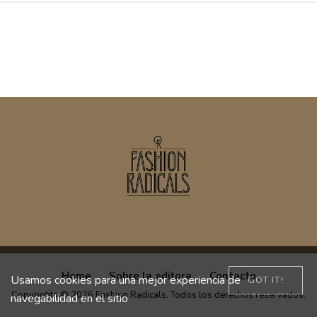
Home
Sobre la editora
Contacto
Usamos cookies para una mejor experiencia de
GOT IT!
Copyrights © 2026 Fashion Radicals. Todos los derechos reservados.
navegabilidad en el sitio