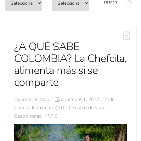
¿A QUÉ SABE
COLOMBIA? La Chefcita,
alimenta más si se
comparte
Posted
By
Sara Donado
diciembre 1, 2017
In
on
Cultura
,
Industria
0
estilo de vida
,
Gastronomía
0