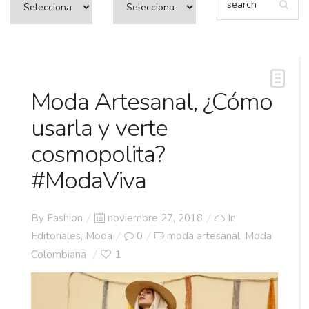
Moda Artesanal, ¿Cómo
usarla y verte
cosmopolita?
#ModaViva
Posted
By
Fashion
noviembre 27, 2018
In
on
Editoriales
,
Moda
0
moda artesanal
Moda
,
Colombiana
1