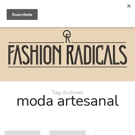
Tag Archives
moda artesanal