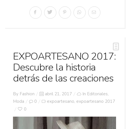
EXPOARTESANO 2017:
Descubre la historia
detrás de las creaciones
Posted
By
Fashion
abril 21, 2017
In
Editoriales
,
on
Moda
0
expoartesano
expoartesano 2017
,
0