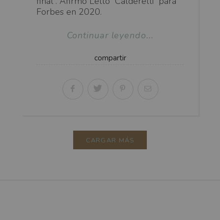
final”. Afirmo Lello Calderelli para
Forbes en 2020.
Continuar leyendo...
compartir
CARGAR MÁS