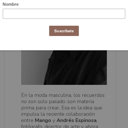
En la moda masculina, los recuerdos
no son solo pasado: son materia
prima para crear. Esa es la idea que
impulsa la reciente colaboración
entre
Mango
y
Andrés Espinosa
,
fotógrafo, director de arte y ahora