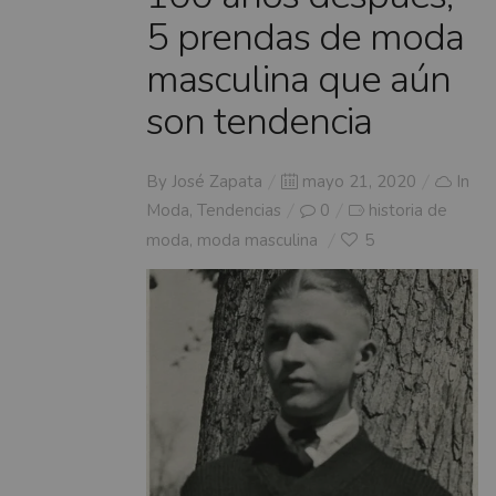
5 prendas de moda
masculina que aún
son tendencia
Posted
By
José Zapata
mayo 21, 2020
In
on
Moda
,
Tendencias
0
historia de
moda
moda masculina
5
,