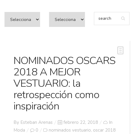
NOMINADOS OSCARS
2018 A MEJOR
VESTUARIO: la
retrospección como
inspiración
Posted
By
Esteban Arenas
febrero 22, 2018
In
on
Moda
0
nominados vestuario
oscar 2018
,