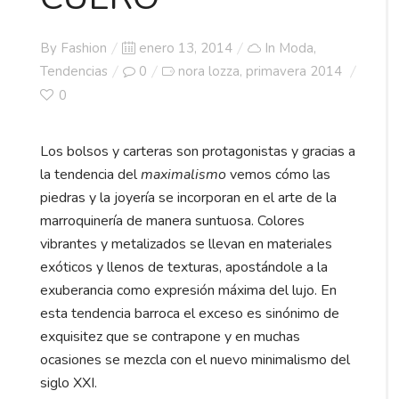
Posted
By
Fashion
enero 13, 2014
In
Moda
,
on
Tendencias
0
nora lozza
primavera 2014
,
0
Los bolsos y carteras son protagonistas y gracias a
la tendencia del
maximalismo
vemos cómo las
piedras y la joyería se incorporan en el arte de la
marroquinería de manera suntuosa. Colores
vibrantes y metalizados se llevan en materiales
exóticos y llenos de texturas, apostándole a la
exuberancia como expresión máxima del lujo. En
esta tendencia barroca el exceso es sinónimo de
exquisitez que se contrapone y en muchas
ocasiones se mezcla con el nuevo minimalismo del
siglo XXI.