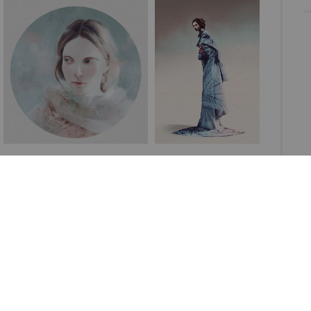
os artistas más Radicals que hemos conocido, después
es atrás, este
cirujano gráfico
sigue
da uno de sus proyectos creativos donde deformar
 son la excusa para generar una conexión entre su ser
ueda llega a un estado infinitamente creativo donde
a de tal manera que es otra. Descubre Tuminak su