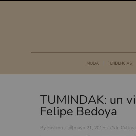
MODA
TENDENCIAS
TUMINDAK: un viaj
Felipe Bedoya
Posted
By
Fashion
mayo 21, 2015
In
Cultura
on