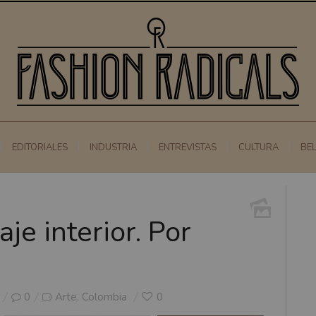
EDITORIALES
INDUSTRIA
ENTREVISTAS
CULTURA
BE
e interior. Por
0
Arte
Colombia
0
,