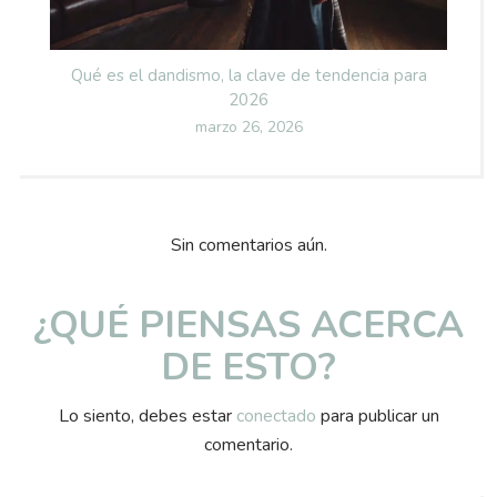
Qué es el dandismo, la clave de tendencia para
2026
Posted
marzo 26, 2026
on
Sin comentarios aún.
¿QUÉ PIENSAS ACERCA
DE ESTO?
Lo siento, debes estar
conectado
para publicar un
comentario.