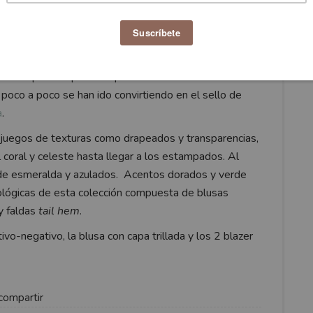
tatiana
alucida
ue la inspiración para una pasarela ultra femenina con
 poco a poco se han ido convirtiendo en el sello de
a
.
n juegos de texturas como drapeados y transparencias,
coral y celeste hasta llegar a los estampados. Al
verde esmeralda y azulados. Acentos dorados y verde
ológicas de esta colección compuesta de blusas
y faldas
tail hem
.
vo-negativo, la blusa con capa trillada y los 2 blazer
compartir