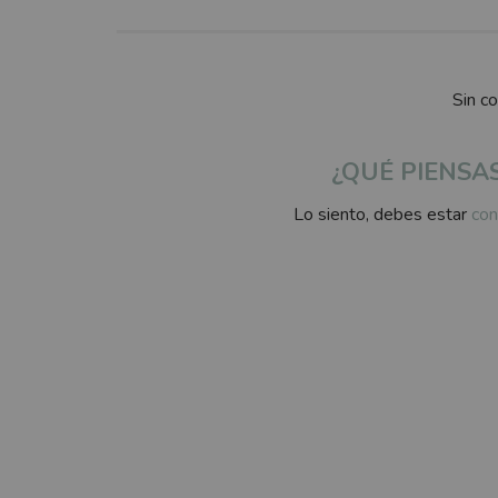
on
o
Sin c
¿QUÉ PIENSA
Lo siento, debes estar
con