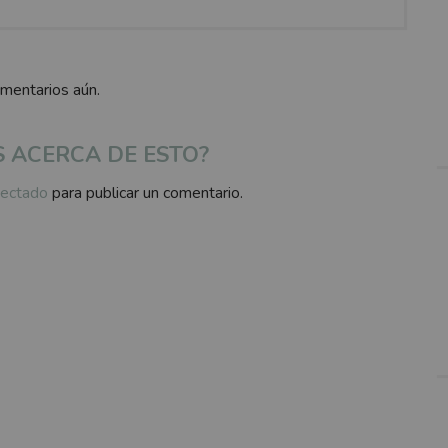
n
on
omentarios aún.
S ACERCA DE ESTO?
ectado
para publicar un comentario.