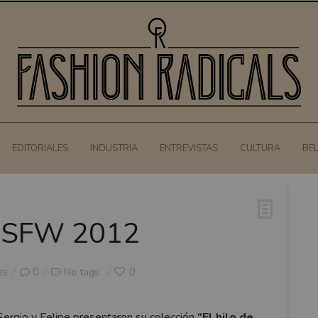
EDITORIALES
INDUSTRIA
ENTREVISTAS
CULTURA
BE
a SFW 2012
es
0
0
No tags
Sergio y Felipe presentaron su colección
“El hilo de