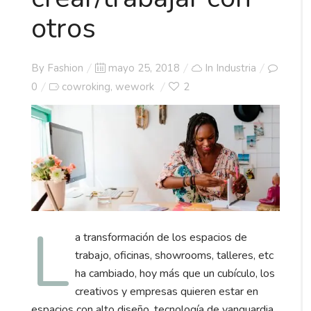
otros
Posted
By
Fashion
mayo 25, 2018
In
Industria
on
0
cowroking
wework
2
,
L
a transformación de los espacios de
trabajo, oficinas, showrooms, talleres, etc
ha cambiado, hoy más que un cubículo, los
creativos y empresas quieren estar en
espacios con alto diseño, tecnología de vanguardia