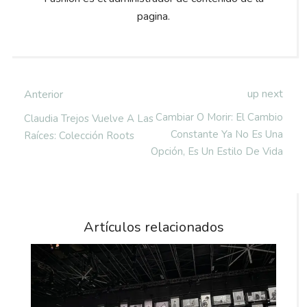
pagina.
up next
Anterior
Cambiar O Morir: El Cambio
Claudia Trejos Vuelve A Las
Constante Ya No Es Una
Raíces: Colección Roots
Opción, Es Un Estilo De Vida
Artículos relacionados