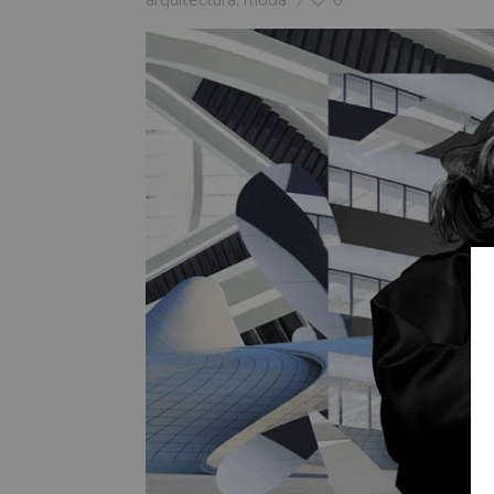
arquitectura
moda
0
,