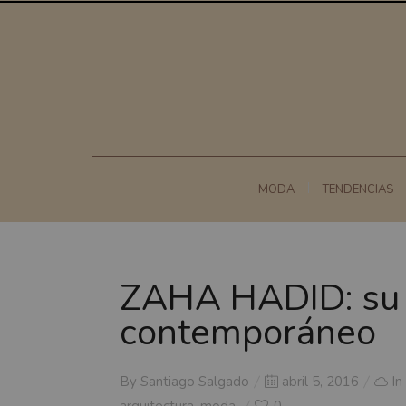
MODA
TENDENCIAS
ZAHA HADID: su l
contemporáneo
Posted
By
Santiago Salgado
abril 5, 2016
In
on