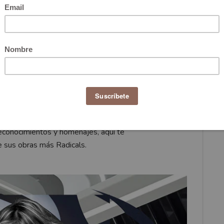
ió el pasado jueves 31 de Marzo 2016 de un ataque
nquitis, murió en Miami a sus 65 años de edad. Su vida
ra mujer y la primera musulmana en recibir el Premio
olaboraciones con marcas fuera de la industria de la
ara la casa Chanel. Sus diseños curvos, esculturales y
conocimientos y homenajes, aquí te
e sus obras más Radicals.