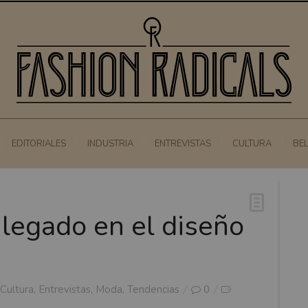
EDITORIALES
INDUSTRIA
ENTREVISTAS
CULTURA
BE
egado en el diseño
Cultura
,
Entrevistas
,
Moda
,
Tendencias
0