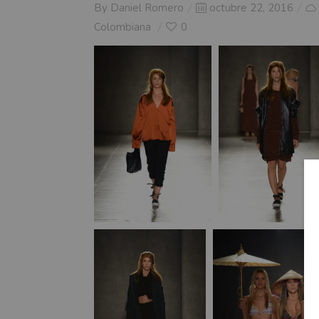
Posted
By
Daniel Romero
octubre 22, 2016
on
Colombiana
0