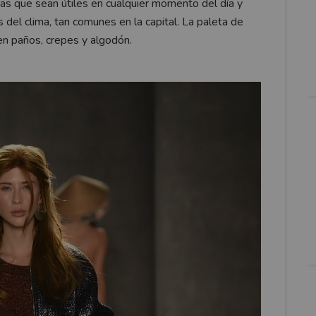
as que sean útiles en cualquier momento del día y
 del clima, tan comunes en la capital. La paleta de
en paños, crepes y algodón.