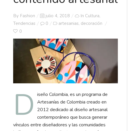
Posted
By
Fashion
julio 4, 2018
In
Cultura
,
on
Tendencias
0
artesanias
decoración
,
0
D
iseño Colombia, es un programa de
Artesanías de Colombia creado en
2012 dedicado al diseño artesanal
contemporáneo que busca generar
vínculos entre diseñadores y las comunidades