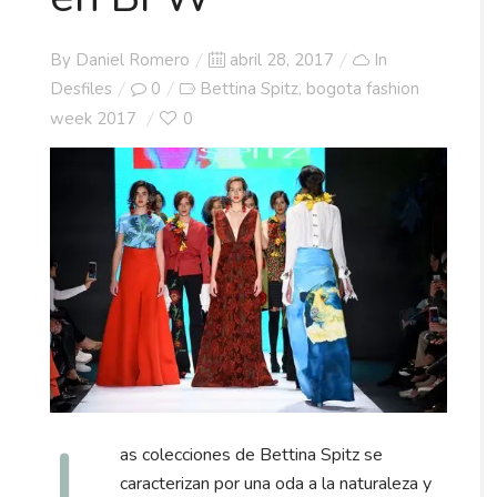
Posted
By
Daniel Romero
abril 28, 2017
In
on
Desfiles
0
Bettina Spitz
bogota fashion
,
week 2017
0
L
as colecciones de Bettina Spitz se
caracterizan por una oda a la naturaleza y