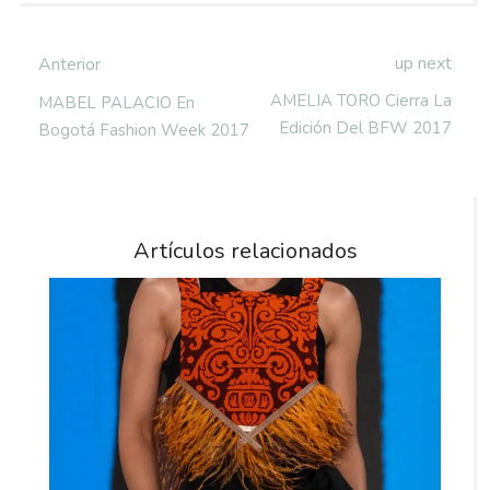
up next
Anterior
AMELIA TORO Cierra La
MABEL PALACIO En
Edición Del BFW 2017
Bogotá Fashion Week 2017
Artículos relacionados