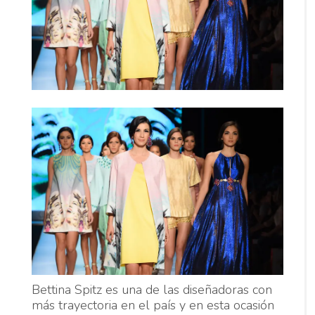
Bettina Spitz es una de las diseñadoras con
más trayectoria en el país y en esta ocasión