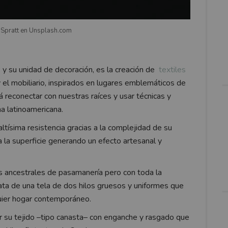
 Spratt en Unsplash.com
e
y su unidad de decoración, es la creación de
textiles
a y el mobiliario, inspirados en lugares emblemáticos de
 reconectar con nuestras raíces y usar técnicas y
na latinoamericana.
altísima resistencia gracias a la complejidad de su
 a la superficie generando un efecto artesanal y
res ancestrales de pasamanería pero con toda la
ata de una tela de dos hilos gruesos y uniformes que
quier hogar contemporáneo.
or su tejido –tipo canasta– con enganche y rasgado que