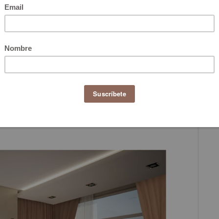
lle Decor, así como en el Salón Internacional del
creó toda una colección de mobiliario inspirada en la
za de mercado de Paloquemao. Por eso, no es de
ración que tenga, como referentes, lugares insignia
al ha llegado a su máxima expresión y muchos se
s de columnas oxidadas combinadas con maderas
búsqueda por ser diferentes y diseñar un espacio más
ión natural y orgánica inspirada en lo artesanal y