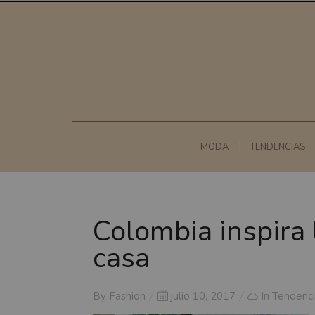
MODA
TENDENCIAS
Colombia inspira 
casa
Posted
By
Fashion
julio 10, 2017
In
Tendenci
on