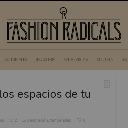
EDITORIALES
INDUSTRIA
ENTREVISTAS
CULTURA
BE
los espacios de tu
as
2
decoración
tendencias
0
,