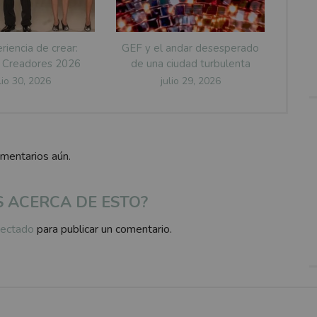
riencia de crear:
GEF y el andar desesperado
 Creadores 2026
de una ciudad turbulenta
osted
Posted
lio 30, 2026
julio 29, 2026
n
on
omentarios aún.
S ACERCA DE ESTO?
ectado
para publicar un comentario.