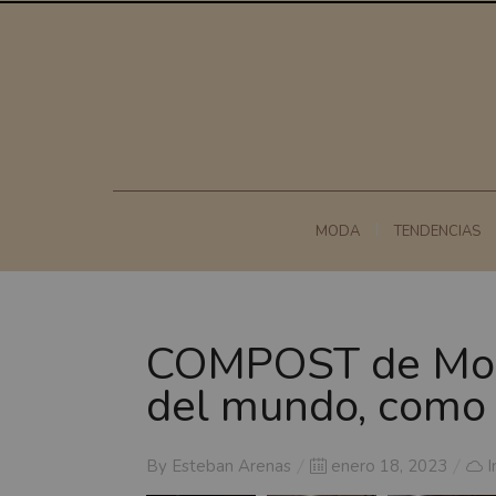
MODA
TENDENCIAS
COMPOST de Mon 
del mundo, como
Posted
By
Esteban Arenas
enero 18, 2023
I
on