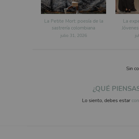
La Petite Mort: poesía de la
La expe
sastrería colombiana
Jóvenes
Posted
P
julio 31, 2026
ju
on
o
Sin c
¿QUÉ PIENSA
Lo siento, debes estar
con