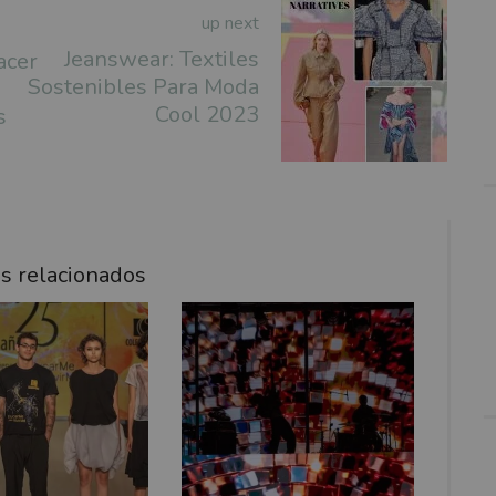
up next
Jeanswear: Textiles
acer
Sostenibles Para Moda
Cool 2023
s
os relacionados