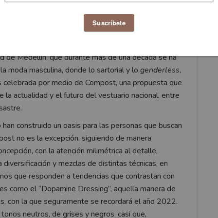
fuese una pasarela de moda” expresa “El otro”
rsonajes que narran la actual colección de Mon &
ad de Medellín, que durante más de una década se ha
la moda masculina, donde lo sartorial y lo
genderless
,
 es celebrada por medio de Compost, una propuesta que
e la actualidad y el futuro del vestuario nacional, entre
sastre.
o han construido un oasis para las personas que buscan
mpost no es la excepción, siguiendo de manera
cepción, con la atención milimétrica al detalle,
diversificación y mezclas de distintas técnicas, en
 tonos que responden a tendencias que contrastan con
tales como el “Dopamine Dressing”, aquella manera de
s, con la que seguramente se recordará el año 2022.
tonos neutros, de grises y negros, casi que,