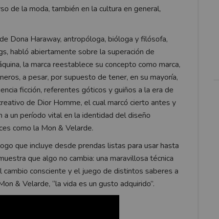
rso de la moda, también en la cultura en general,
.
 de Dona Haraway, antropóloga, bióloga y filósofa,
gs, habló abiertamente sobre la superación de
máquina, la marca reestablece su concepto como marca,
neros, a pesar, por supuesto de tener, en su mayoría,
encia ficción, referentes góticos y guiños a la era de
reativo de Dior Homme, el cual marcó cierto antes y
a un período vital en la identidad del diseño
oces como la Mon & Velarde.
logo que incluye desde prendas listas para usar hasta
uestra que algo no cambia: una maravillosa técnica
al cambio consciente y el juego de distintos saberes a
Mon & Velarde, “la vida es un gusto adquirido”.