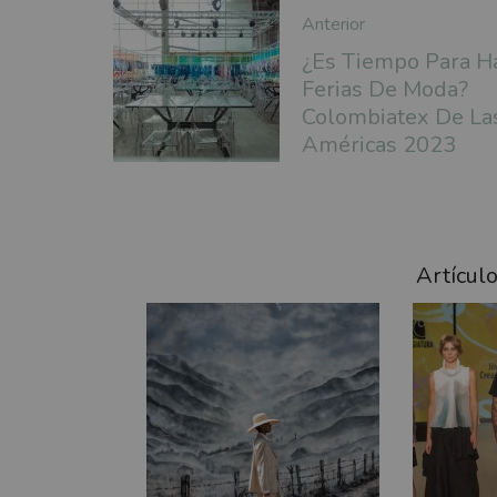
Anterior
¿Es Tiempo Para H
Ferias De Moda?
Colombiatex De La
Américas 2023
Artícul