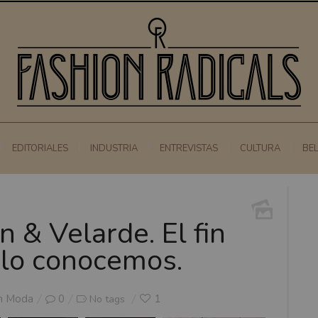
EDITORIALES
INDUSTRIA
ENTREVISTAS
CULTURA
BE
& Velarde. El fin
 lo conocemos.
n
Moda
0
1
No tags