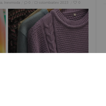
ia
,
Inexmoda
0
colombiatex 2023
0