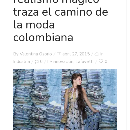
traza el camino de
la moda
colombiana
Posted
By
Valentina Osorio
abril 27, 2015
In
on
Industria
0
innovación
Lafayett
0
,