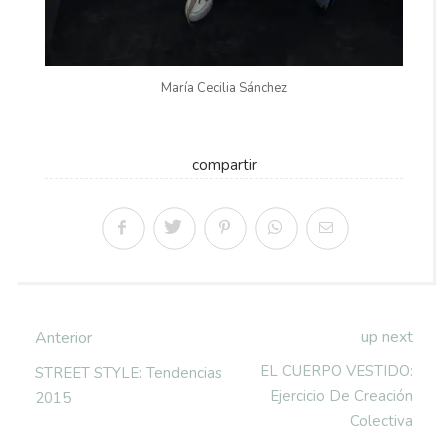
María Cecilia Sánchez
compartir
up next
Anterior
EL CUERPO VESTIDO:
STREET STYLE: Tendencias
Ejercicio De Creación
2015
Colectiva