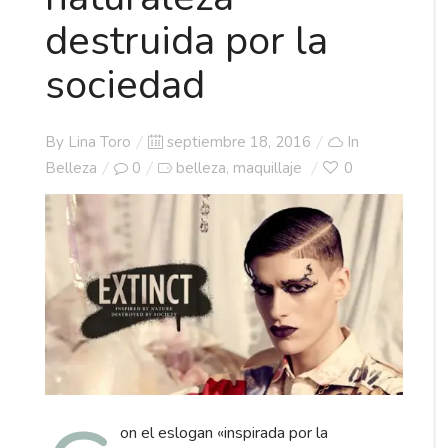
destruida por la
sociedad
Posted
By
Lina Toro
septiembre 18, 2016
In
on
Belleza
0
belleza
maquillaje
0
,
on el eslogan «inspirada por la