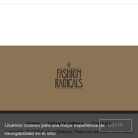
Home
Sobre la editora
Contacto
Usamos cookies para una mejor experiencia de
GOT IT!
Copyrights © 2026 Fashion Radicals. Todos los derechos reservados.
navegabilidad en el sitio