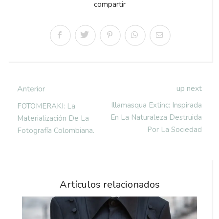
compartir
up next
Anterior
Illamasqua Extinc: Inspirada
FOTOMERAKI: La
En La Naturaleza Destruida
Materialización De La
Por La Sociedad
Fotografía Colombiana.
Artículos relacionados