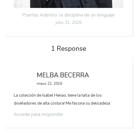
Puertas Adentro: la disciplina de un lenguaje
Posted
julio 31, 2026
on
1 Response
MELBA BECERRA
mayo 22, 2016
La colección de Isabel Henao, tiene la talla de los
diseñadores de alta costura! Me fascina su delicadeza
Accede para responder