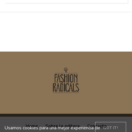
Home
Sobre la editora
Contacto
Usamos cookies para una mejor experiencia de
GOT IT!