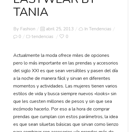
TANIA
Posted
By
Fashion
abril 25, 2013
In
Tendencias
on
0
tendencias
0
Actualmente la moda ofrece miles de opciones
pero lo más importante en las prendas y accesorios
del siglo XXI es que sean versátiles y pasen del día
a la noche de manera fácil y sirvan en diferentes
momentos y actividades. Las mujeres tienen varios
estilos de vida y busca siempre nuevos «looks» sin
que les cuesten millones de pesos y sin que sea
incómodo hacerlo. Por eso a la hora de comprar
prendas que cumplan con estos parámetros, la idea
es que sean siluetas básicas que sirvan como lienzo