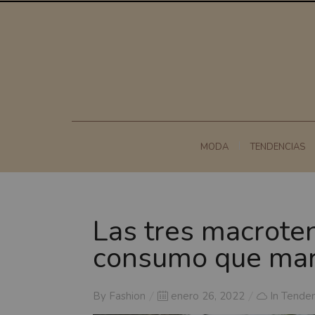
MODA
TENDENCIAS
Las tres macrote
consumo que mar
Posted
By
Fashion
enero 26, 2022
In
Tenden
on