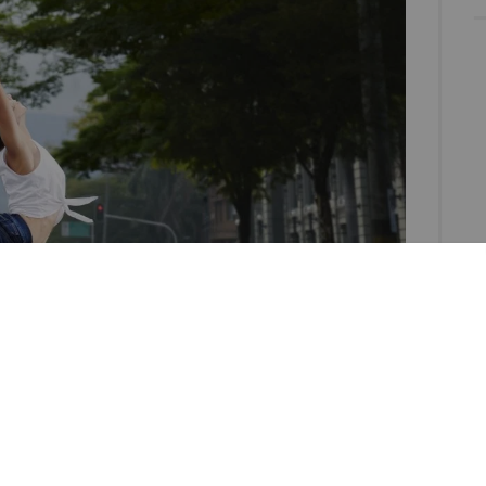
evolución de comportamientos sociales y de consumo
mente, a lo largo de las últimas décadas. Gracias al
va apareciendo una luz al final del túnel, trayendo
e sentimiento positivo del escenario, aprendido en
de consumo de las personas en el mundo,