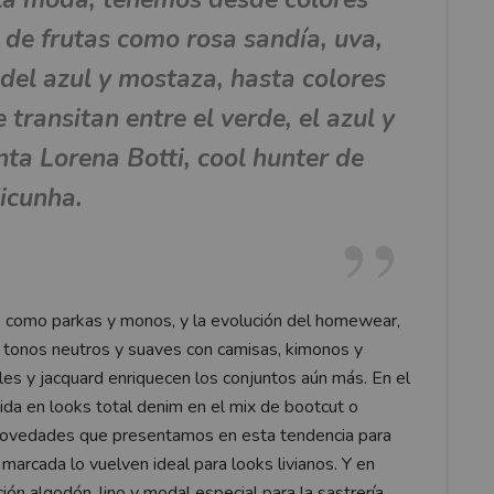
 de frutas como rosa sandía, uva,
del azul y mostaza, hasta colores
 transitan entre el verde, el azul y
nta Lorena Botti, cool hunter de
icunha.
os, como parkas y monos, y la evolución del homewear,
 tonos neutros y suaves con camisas, kimonos y
les y jacquard enriquecen los conjuntos aún más. En el
nida en looks total denim en el mix de bootcut o
 novedades que presentamos en esta tendencia para
marcada lo vuelven ideal para looks livianos. Y en
n algodón, lino y modal especial para la sastrería