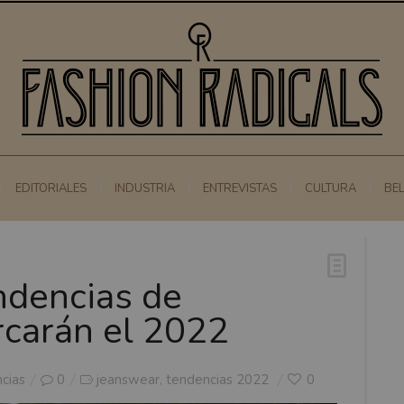
EDITORIALES
INDUSTRIA
ENTREVISTAS
CULTURA
BE
ndencias de
carán el 2022
cias
0
jeanswear
tendencias 2022
0
,