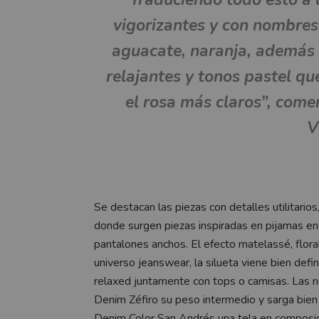
vigorizantes y con nombres
aguacate, naranja, además 
relajantes y tonos pastel que
el rosa más claros”, come
V
Se destacan las piezas con detalles utilitari
donde surgen piezas inspiradas en pijamas en
pantalones anchos. El efecto matelassé, flora
universo jeanswear, la silueta viene bien defi
relaxed juntamente con tops o camisas. Las
Denim Zéfiro su peso intermedio y sarga bien 
Denim Color San Andrés una tela en composició