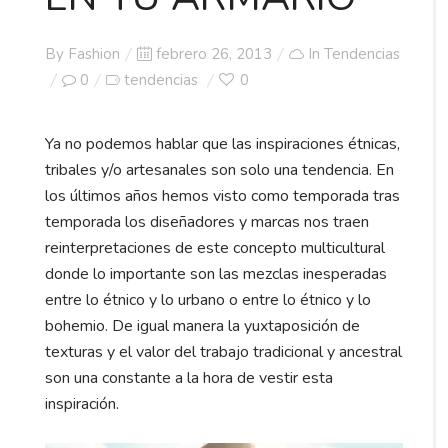
Posted
By
Fashion
febrero 26, 2013
In
Tendencias
on
0
tendencias
0
Ya no podemos hablar que las inspiraciones étnicas,
tribales y/o artesanales son solo una tendencia. En
los últimos años hemos visto como temporada tras
temporada los diseñadores y marcas nos traen
reinterpretaciones de este concepto multicultural
donde lo importante son las mezclas inesperadas
entre lo étnico y lo urbano o entre lo étnico y lo
bohemio. De igual manera la yuxtaposición de
texturas y el valor del trabajo tradicional y ancestral
son una constante a la hora de vestir esta
inspiración.