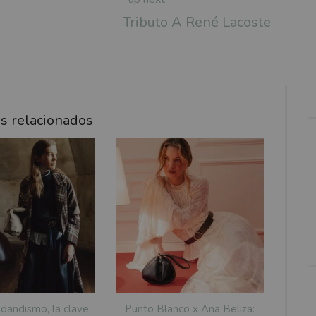
Tributo A René Lacoste
os relacionados
 dandismo, la clave
Punto Blanco x Ana Beliza: