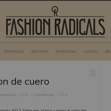
EDITORIALES
INDUSTRIA
ENTREVISTAS
CULTURA
BE
on de cuero
endencias
0
tendencias
0
toño 2012. Entre gris, blanco y negro el color del