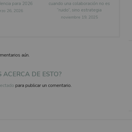
encia para 2026
cuando una colaboración no es
“ruido”, sino estrategia
sted
rzo 26, 2026
Posted
noviembre 19, 2025
on
omentarios aún.
S ACERCA DE ESTO?
ectado
para publicar un comentario.