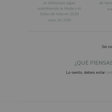
el Athleisure sigue
de tend
redefiniendo la Moda y el
Po
ma
Estilo de Vida en 2026
on
Posted
mayo 26, 2026
on
Sin c
¿QUÉ PIENSA
Lo siento, debes estar
con