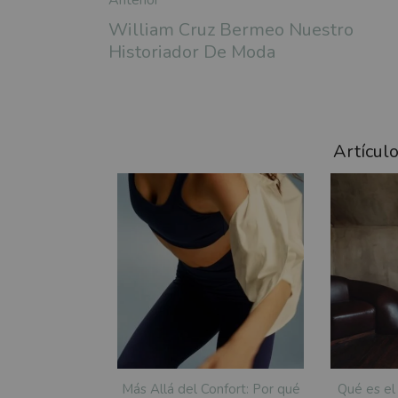
Anterior
William Cruz Bermeo Nuestro
Historiador De Moda
Artícul
Más Allá del Confort: Por qué
Qué es el