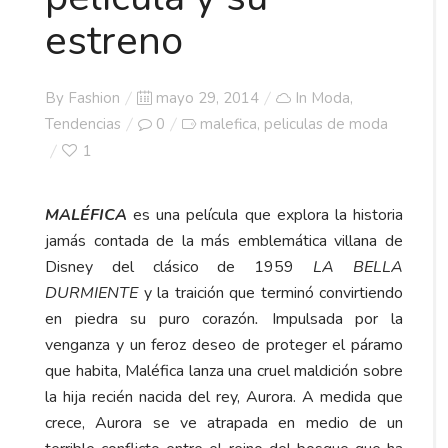
estreno
Posted
By
Fashion
mayo 29, 2014
In
Moda
,
on
Tendencias
0
malefica
peliculas de moda
,
1
MALÉFICA
es una película que explora la historia
jamás contada de la más emblemática villana de
Disney del clásico de 1959
LA BELLA
DURMIENTE
y la traición que terminó convirtiendo
en piedra su puro corazón
.
Impulsada por la
venganza y un feroz deseo de proteger el páramo
que habita, Maléfica lanza una cruel maldición sobre
la hija recién nacida del rey, Aurora. A medida que
crece, Aurora se ve atrapada en medio de un