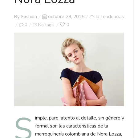
Posted
By
Fashion
octubre 29, 2015
In
Tendencias
on
0
0
No tags
S
imple, puro, atento al detalle, sin género y
formal son las características de la
marroquinería colombiana de Nora Lozza,