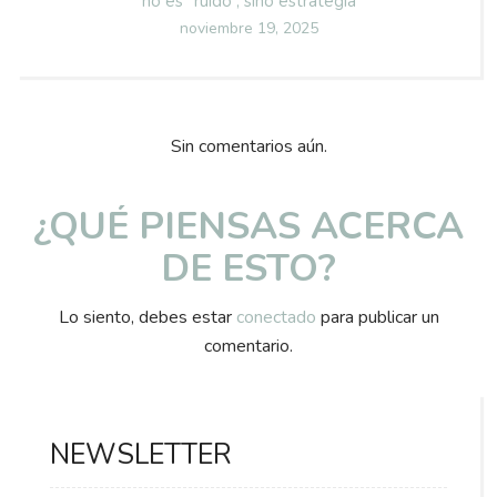
no es “ruido”, sino estrategia
Posted
noviembre 19, 2025
on
Sin comentarios aún.
¿QUÉ PIENSAS ACERCA
DE ESTO?
Lo siento, debes estar
conectado
para publicar un
comentario.
NEWSLETTER