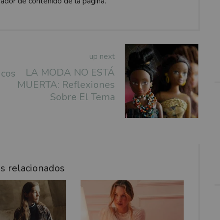
rador de contenido de la pagina.
up next
LA MODA NO ESTÁ
icos
MUERTA: Reflexiones
Sobre El Tema
os relacionados