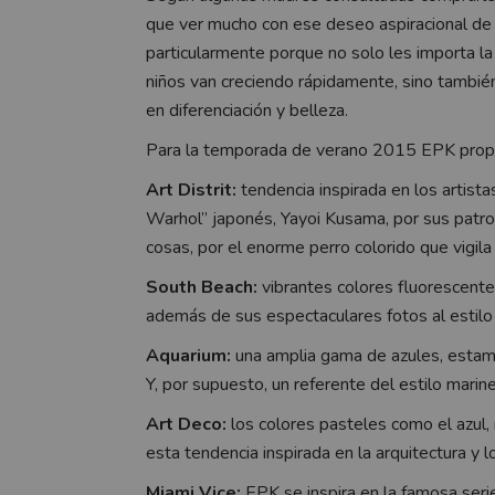
que ver mucho con ese deseo aspiracional de 
particularmente porque no solo les importa la
niños van creciendo rápidamente, sino tambié
en diferenciación y belleza.
Para la temporada de verano 2015 EPK prop
Art Distrit:
tendencia inspirada en los
artist
Warhol” japonés, Yayoi Kusama, por sus patro
cosas, por el enorme perro colorido que vigi
South Beach:
vibrantes colores fluorescente
además de sus espectaculares fotos al estilo
Aquarium:
una amplia gama de azules, estamp
Y, por supuesto, un referente del estilo marine
Art Deco:
los colores pasteles como el azul,
esta tendencia inspirada en la arquitectura y 
Miami Vice:
EPK se inspira en la famosa seri