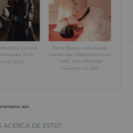
 dandismo, la clave
Punto Blanco x Ana Beliza:
encia para 2026
cuando una colaboración no es
“ruido”, sino estrategia
sted
rzo 26, 2026
Posted
noviembre 19, 2025
on
omentarios aún.
S ACERCA DE ESTO?