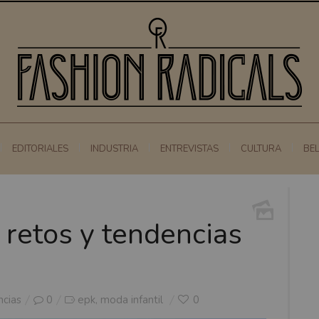
EDITORIALES
INDUSTRIA
ENTREVISTAS
CULTURA
BE
retos y tendencias
cias
0
epk
moda infantil
0
,