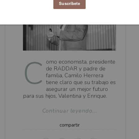
C
omo economista, presidente
de RADDAR y padre de
familia, Camilo Herrera
tiene claro que su trabajo es
asegurar un mejor futuro
para sus hijos, Valentina y Enrique.
Continuar leyendo...
compartir