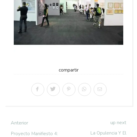
compartir
up next
Anterior
La Opulencia Y El
Proyecto Manifiesto 4: