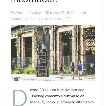
Posted
By
Esteban Arenas
mayo 23, 2019
In
on
Cultura
0
Arte
cultura
1
,
D
esde 2014, una iniciativa llamada
Timebag comenzó a cultivarse en
Medellín, como un proyecto alternativo