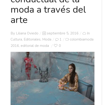
moda a través del
arte
Posted
By
Liliana Oviedo
septiembre 5, 2016
In
on
Cultura
,
Editoriales
,
Moda
1
colombiamoda
2016
editorial de moda
0
,