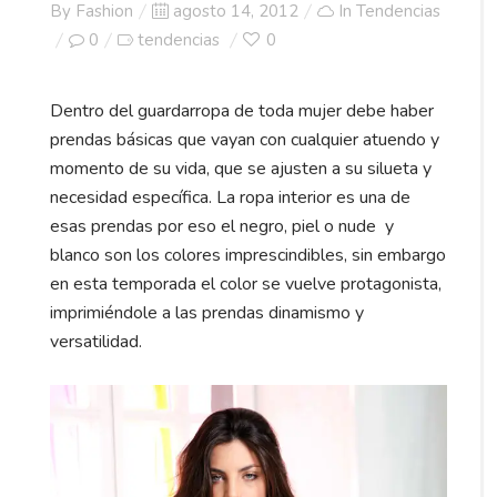
Posted
By
Fashion
agosto 14, 2012
In
Tendencias
on
0
tendencias
0
Dentro del guardarropa de toda mujer debe haber
prendas básicas que vayan con cualquier atuendo y
momento de su vida, que se ajusten a su silueta y
necesidad específica. La ropa interior es una de
esas prendas por eso el negro, piel o nude y
blanco son los colores imprescindibles, sin embargo
en esta temporada el color se vuelve protagonista,
imprimiéndole a las prendas dinamismo y
versatilidad.