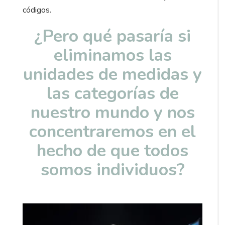
códigos.
¿Pero qué pasaría si
eliminamos las
unidades de medidas y
las categorías de
nuestro mundo y nos
concentraremos en el
hecho de que todos
somos individuos?