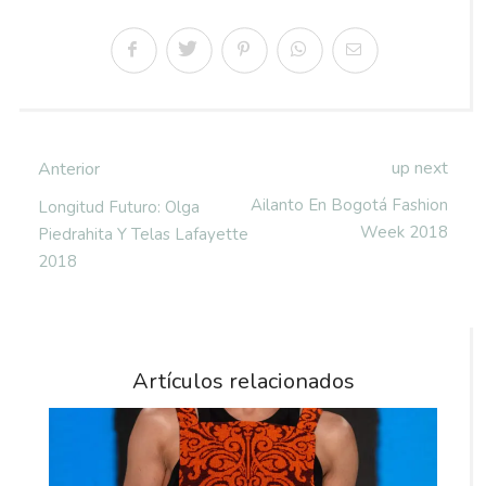
up next
Anterior
Ailanto En Bogotá Fashion
Longitud Futuro: Olga
Week 2018
Piedrahita Y Telas Lafayette
2018
Artículos relacionados