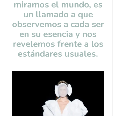
miramos el mundo, es
un llamado a que
observemos a cada ser
en su esencia y nos
revelemos frente a los
estándares usuales.